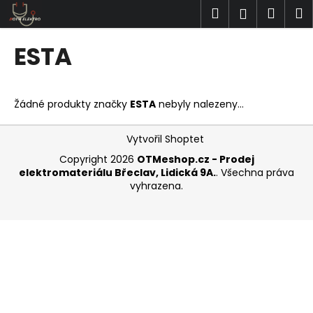
K
Přejít
Hledat
Náku
M
Přihlášen
na
o
obsah
Zpět
Zpět
košík
š
ESTA
í
C
k
o
Žádné produkty značky
ESTA
nebyly nalezeny...
p
o
Z
Vytvořil Shoptet
t
á
Copyright 2026
OTMeshop.cz - Prodej
ř
p
elektromateriálu Břeclav, Lidická 9A.
. Všechna práva
e
a
vyhrazena.
b
t
u
í
j
e
t
e
n