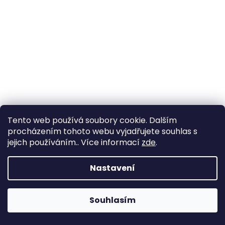
a
j
í
t
?
HLEDAT
Tento web používá soubory cookie. Dalším
procházením tohoto webu vyjadřujete souhlas s
jejich používáním.. Více informací
zde
.
D
Nastavení
o
p
o
Souhlasím
r
u