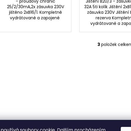
- proudový chránič
Jištění B20/3 - zásuv
25/2/30mA,2x zásuvka 230V
32A 5ti kolík Jištění 2xB
jištěno 2xB16/1. Kompletně
zásuvka 230V Jištění 
vydrátované a zapojené
rezerva Komplet
vydrátované a zap
3
položek celke
O
v
l
á
d
a
c
í
p
r
v
k
y
používá soubory cookie. Dalším procházením
v