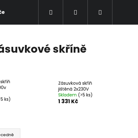
Hledat
Přihlášení
Nákupní
če
Elektroměrové pilíře a skříně
Staveništní
košík
zásuvkové skříně
skříň
Zásuvková skříň
00v
jištěná 2x230V
Skladem
(>5 ks)
>5 ks)
1 331 Kč
Následující
ecedně