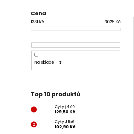
CYKY J 4X10
l
129,50 Kč
Cena
1331
Kč
3025
Kč
Na skladě
3
Top 10 produktů
Cyky j 4x10
129,50 Kč
Cyky J 5x6
102,90 Kč