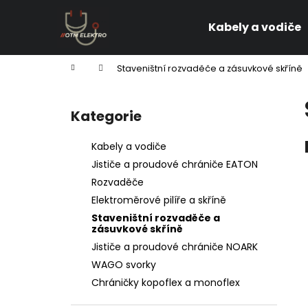
K
Přejít
na
o
Kabely a vodiče
obsah
Zpět
Zpět
š
do
do
í
Domů
Staveništní rozvaděče a zásuvkové skříně
k
obchodu
obchodu
P
o
Kategorie
Přeskočit
s
kategorie
t
Kabely a vodiče
r
Jističe a proudové chrániče EATON
a
Rozvaděče
n
Elektroměrové pilíře a skříně
n
Staveništní rozvaděče a
í
zásuvkové skříně
p
Jističe a proudové chrániče NOARK
a
WAGO svorky
n
Chráničky kopoflex a monoflex
e