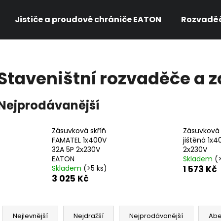
Jističe a proudové chrániče EATON
Rozvadě
Co potřebujete najít?
Staveništní rozvaděče a 
HLEDAT
Nejprodávanější
Zásuvková skříň
Zásuvková 
Doporučujeme
FAMATEL 1x400V
jištěná 1x4
32A 5P 2x230V
2x230V
EATON
Skladem
(
Skladem
(>5 ks)
1 573 Kč
3 025 Kč
Ř
a
Nejlevnější
Nejdražší
Nejprodávanější
Ab