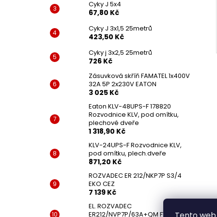
Cyky J 5x4
67,80 Kč
Cyky J 3x1,5 25metrů
423,50 Kč
Cyky j 3x2,5 25metrů
726 Kč
Zásuvková skříň FAMATEL 1x400V
32A 5P 2x230V EATON
3 025 Kč
Eaton KLV-48UPS-F 178820
Rozvodnice KLV, pod omítku,
plechové dveře
1 318,90 Kč
KLV-24UPS-F Rozvodnice KLV,
pod omítku, plech.dveře
871,20 Kč
ROZVADEC ER 212/NKP7P S3/4
EKO CEZ
7 139 Kč
EL. ROZVADEC
ER212/NVP7P/63A+QM FVE UNI
Tento web 