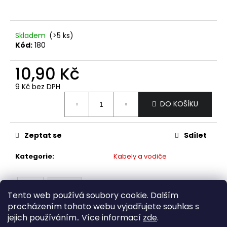
a
j
Skladem
(>5 ks)
í
Kód:
180
t
?
10,90 Kč
9 Kč bez DPH
Měrná
DO KOŠÍKU
cena:
HLEDAT
Zeptat se
Sdílet
Kategorie
:
Kabely a vodiče
D
o
p
Popis
Diskuze
o
Tento web používá soubory cookie. Dalším
r
procházením tohoto webu vyjadřujete souhlas s
Popis produktu není dostupný
u
jejich používáním.. Více informací
zde
.